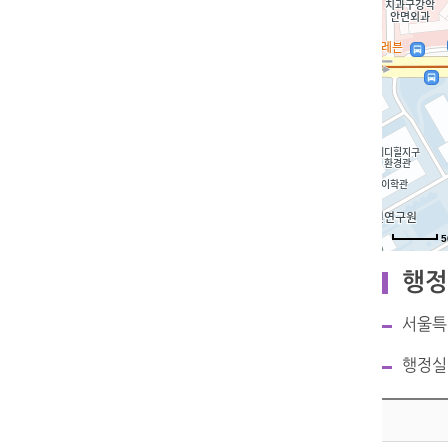
5
행정
서울특
행정실